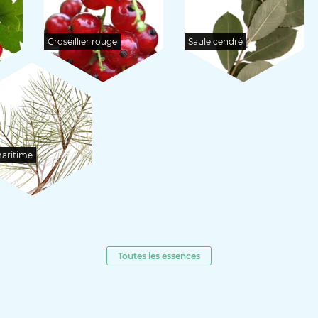
Groseillier rouge
Saule cendré
aritime
Toutes les essences