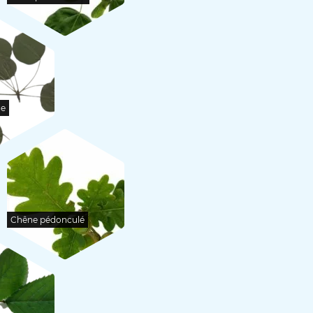
ge
Chêne pédonculé