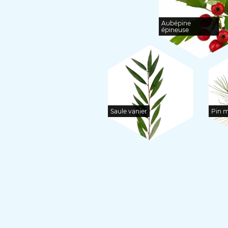
Aubépine
épineuse
Saule vanier
Pin m