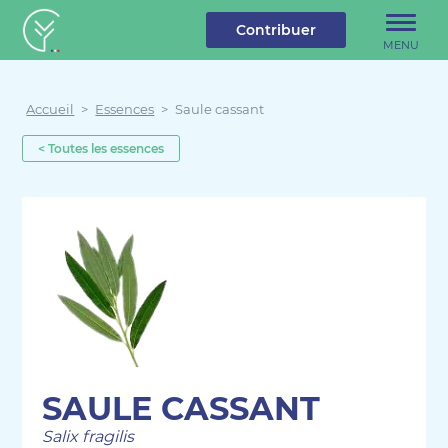
u contenu
Aller au menu
Créateur de forêt
Contribuer
MENU
Accueil
>
Essences
>
Saule cassant
< Toutes les essences
SAULE CASSANT
Salix fragilis