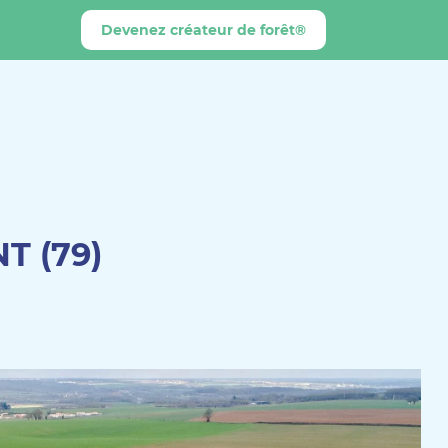
Devenez créateur de forêt®
T (79)