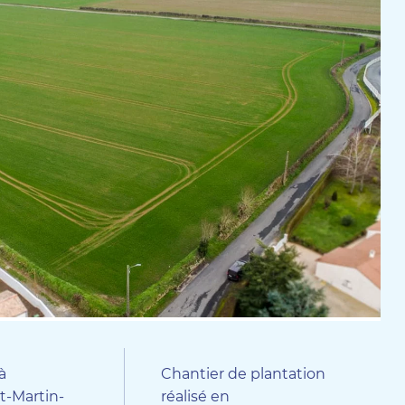
à
Chantier de plantation
t-Martin-
réalisé en