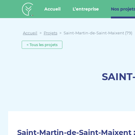
u contenu
Aller au menu
Créateur de forêt
Accueil
L’entreprise
Nos projet
Accueil
>
Projets
>
Saint-Martin-de-Saint-Maixent (79)
< Tous les projets
SAINT
Saint-Martin-de-Saint-Maixent