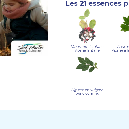
Les 21 essences p
Viburnum Lantana
Viburn
Viorne lantane
Viorne à f
Ligustrum vulgare
Troène commun