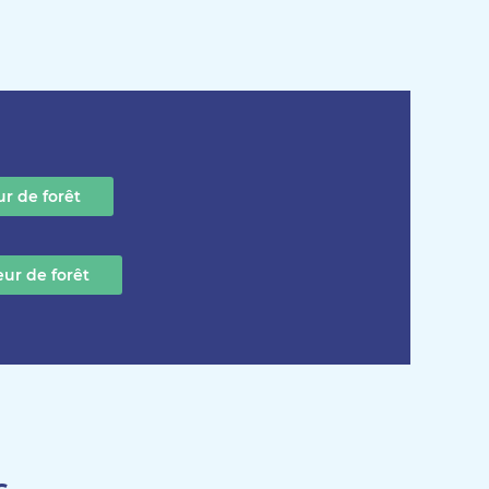
r de forêt
eur de forêt
s