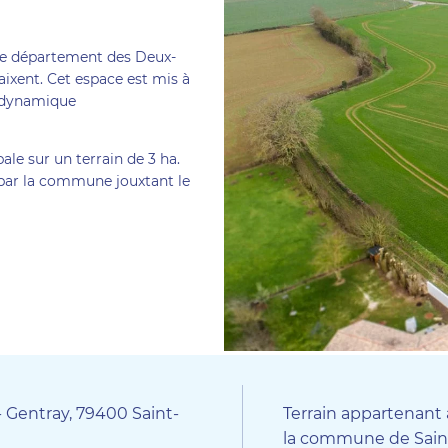
s le département des Deux-
ixent. Cet espace est mis à
e dynamique
ale sur un terrain de 3 ha.
 par la commune jouxtant le
 - Gentray, 79400 Saint-
Terrain appartenant 
la commune de Sain