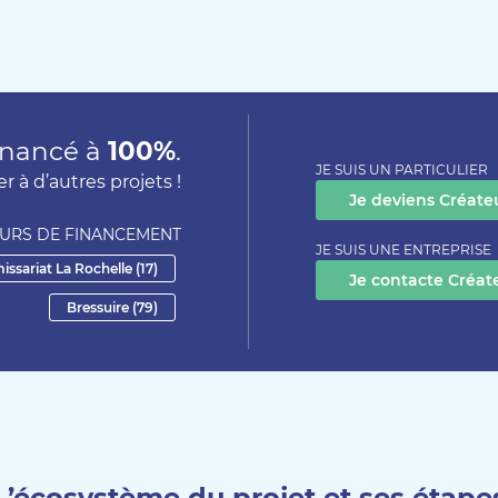
financé à
100%
.
JE SUIS UN PARTICULIER
r à d’autres projets !
Je deviens Créateu
OURS DE FINANCEMENT
JE SUIS UNE ENTREPRISE
sariat La Rochelle (17)
Je contacte Créat
Bressuire (79)
L’écosystème du projet et ses étape