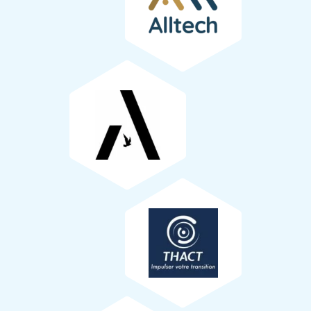
Paillage 100% local
Sur ce projet, c’est l’agriculteur Guillaume Richard (ETA)
qui nous a fourni la paille nécessaire pour protéger les
ACIONNYS FORMATION
jeunes plants du froid (en hiver) et de la chaleur (en été).
THACT
Fourniture des consommables
La bouse de vache nécessaire à la fabrication du pralin a
été fournie par l’agriculteur Guillaume Richard.
Mur&Technique