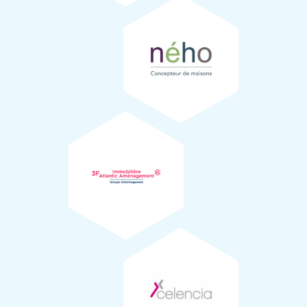
écologue
Alain Persuy
.
Alain Persuy est auteur de nombreux livres comme : «
Sauvez les forêts », « La forêt naturelle », « À la
découverte de la France sauvage » ou encore « le Guide
des arbres et des arbustes de France ».
Immobilière Atlantic Aménagement
Celencia
Illustrations du projet
Illustration du projet sur 5 ans / 25 ans / 100 ans par
Julien
Viniane
paysagiste concepteur DPLG (44).