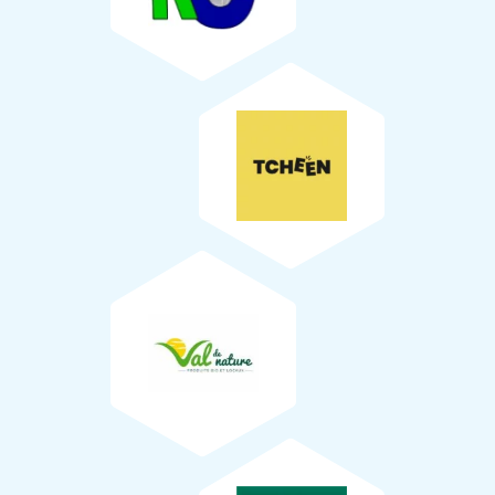
TCHEEN
11
Val de Nature
Panneau informatif
L’impression du visuel a été réalisée par l’entreprise
Graphic
(79) qui utilise des matériaux recyclables.
Nadia Lamouroux
La structure des panneaux a été fabriquée par
l’association
Aunis GD
(79).