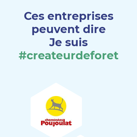
Ces entreprises
peuvent dire
Je suis
#createurdeforet
Poujoulat
Conception du projet
La conception du projet et la sélection des espèces ont
Maisons Ného
été effectuées par l’association
NE17
(17) et le forestier et