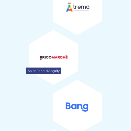
L’association
NE17
(17) a également animé sur le thème
des oiseaux.
Bricomarché Saint-Jean-d’Angély
9
Saint-Jean-d’Angély
BANG
Collation
La prise en charge financière de la collation a été faite
par la
Commune de Saint Jean d’Angély
.