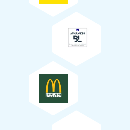
Rural et Environnement (ERE) du
Collège Georges Texier
(17), ainsi que les élèves de maternelle de l’
école Régnault
AXA BL
(17) étaient également présents.
McDonald’s Saint-Jean-d’Angély
Animation
Les animations qui ont eu lieu lors de la plantation ont
été assurées par l’association
Nature Angérienne
(17). Les
TREMÄ association
animations porteront sur la prairie, l’Azuré du serpolet et
les haies.