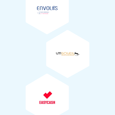
LM SOLEIL
Suivi du paysage
Le suivi du paysage sera réalisé par l »entreprise
AEROVISTA
(17).
4
EASY CASH