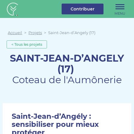
u contenu
Aller au menu
Créateur de forêt
Contribuer
MENU
Accueil
>
Projets
>
Saint-Jean-d’Angely (17)
< Tous les projets
SAINT-JEAN-D’ANGELY
(17)
Coteau de l'Aumônerie
Saint-Jean-d’Angély :
sensibiliser pour mieux
protéger