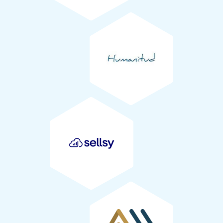
7
Humanitud
SELLSY
Protection des jeunes plants et tuteurs
Les protections des jeunes plants, fabriquées à partir de
poches ostréicoles réemployées, ont été fournies par
l’atelier et chantier d’insertion
Terre Mer chantiers
(17).
Alltech
Les tuteurs qui permettent le maintien des protections
ont été fournis par l’entreprise
Bernier Propis
(24). Ils ont
été réalisés à partir de leurs chutes de bois.