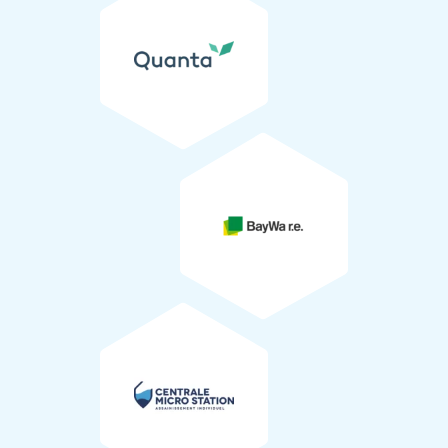
BAYWA R.E
Fourniture des plants
Les jeunes plants, labellisés
Végétal local
(16), ont été
fournis par l’association
Prom’haies
(16) et par la
Centrale Micro Station
pépinière
Les Pépinières du Ruisseau
(17). Notre
partenaire
Nature Solidaire
(79) a gardé une partie des
jeunes pousses en nurserie en attendant le chantier de
plantation.