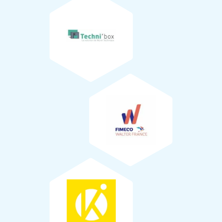
La
Commune de Saint Jean d’Angély
a été notre soutien
logistique durant tout le chantier de plantation.
8
FIMECO
KAFECOM
Plantation
Les apprenants du CFA de l’
Agrocampus de Saintonge
(17) étaient au coeur de cette nouvelle plantation.
Les élèves de la classe de 3ème SEGPA atelier Espace