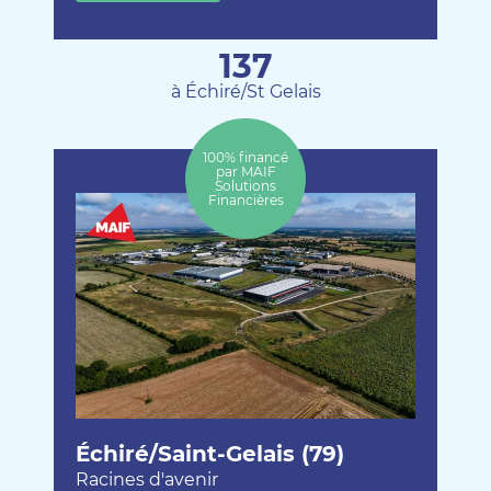
137
à Échiré/St Gelais
100% financé
par MAIF
Solutions
Financières
Échiré/Saint-Gelais (79)
Racines d'avenir