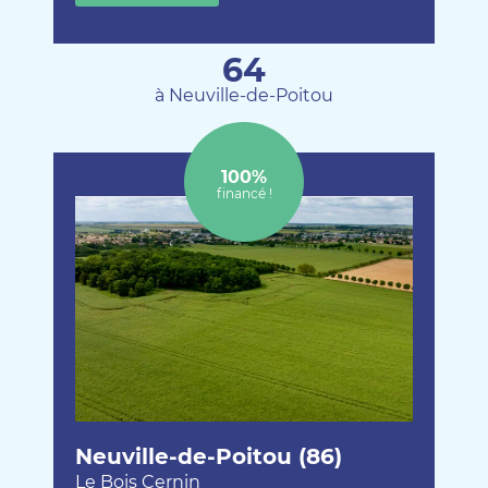
64
à Neuville-de-Poitou
100%
financé !
Neuville-de-Poitou (86)
Le Bois Cernin