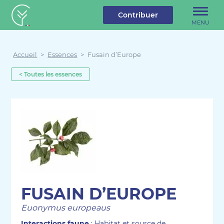
u contenu
Aller au menu
Créateur de forêt
Contribuer
MENU
Accueil
>
Essences
>
Fusain d’Europe
< Toutes les essences
FUSAIN D’EUROPE
Euonymus europeaus
Interactions faune
: Habitat et source de