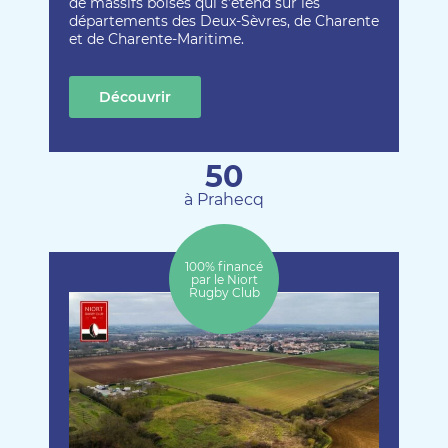
de massifs boisés qui s’étend sur les
départements des Deux-Sèvres, de Charente
et de Charente-Maritime.
Découvrir
cette création
50
à Prahecq
100% financé
par le Niort
Rugby Club