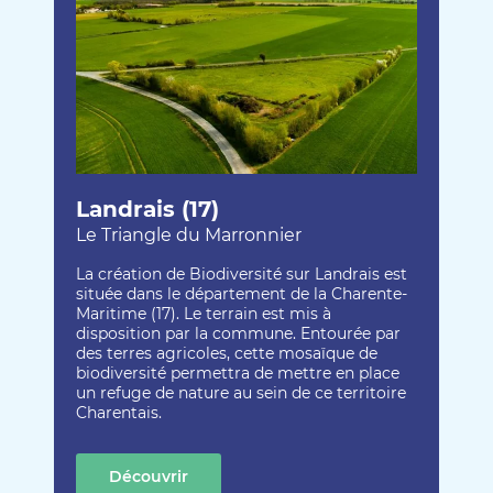
Landrais (17)
Le Triangle du Marronnier
La création de Biodiversité sur Landrais est
située dans le département de la Charente-
Maritime (17). Le terrain est mis à
disposition par la commune. Entourée par
des terres agricoles, cette mosaïque de
biodiversité permettra de mettre en place
un refuge de nature au sein de ce territoire
Charentais.
Découvrir
cette création