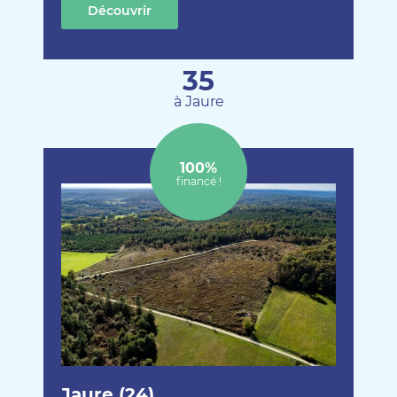
Découvrir
cette création
35
à Jaure
100%
financé !
Jaure (24)