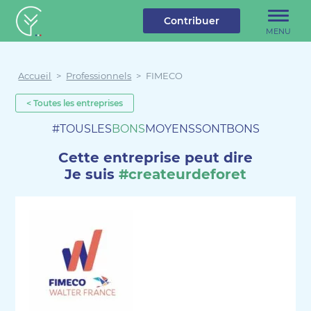
u contenu
Aller au menu
Créateur de forêt
Contribuer
MENU
Accueil
>
Professionnels
>
FIMECO
< Toutes les entreprises
#TOUSLES
BONS
MOYENSSONTBONS
Cette entreprise peut dire
Je suis
#createurdeforet