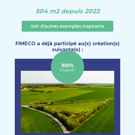
504 m2 depuis 2022
Voir d’autres exemples inspirants
FIMECO a déjà participé au(x) création(s)
suivante(s) :
100%
financé !