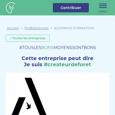
u contenu
Aller au menu
Créateur de forêt
Contribuer
MENU
Accueil
>
Professionnels
>
ACIONNYS FORMATION
< Toutes les entreprises
#TOUSLES
BONS
MOYENSSONTBONS
Cette entreprise peut dire
Je suis
#createurdeforet