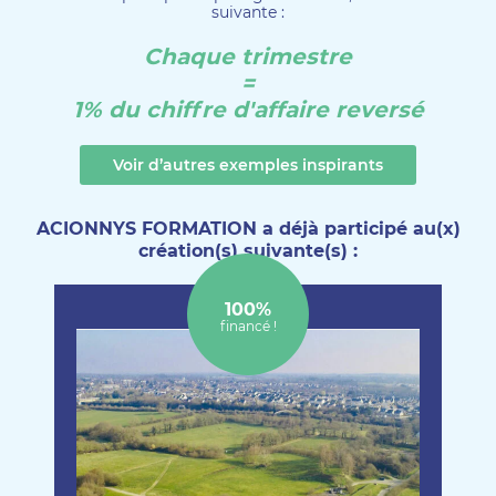
suivante :
Chaque trimestre
=
1% du chiffre d'affaire reversé
Voir d’autres exemples inspirants
ACIONNYS FORMATION a déjà participé au(x)
création(s) suivante(s) :
100%
financé !