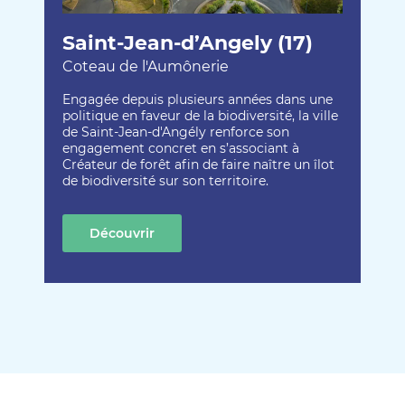
Saint-Jean-d’Angely (17)
Coteau de l'Aumônerie
Engagée depuis plusieurs années dans une
politique en faveur de la biodiversité, la ville
de Saint-Jean-d'Angély renforce son
engagement concret en s’associant à
Créateur de forêt afin de faire naître un îlot
de biodiversité sur son territoire.
Découvrir
cette création