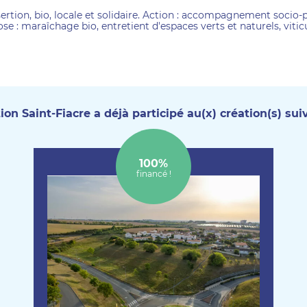
sertion, bio, locale et solidaire. Action : accompagnement socio-
e : maraîchage bio, entretient d'espaces verts et naturels, vitic
ion Saint-Fiacre a déjà participé au(x) création(s) suiv
100%
financé !