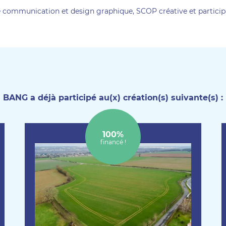
 communication et design graphique, SCOP créative et participa
BANG a déjà participé au(x) création(s) suivante(s) :
100%
financé !