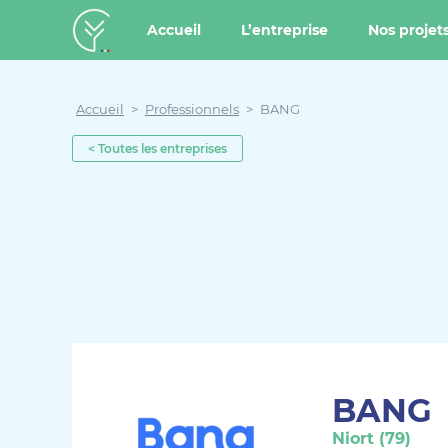
u contenu
Aller au menu
Créateur de forêt
Accueil
L’entreprise
Nos projet
Accueil
>
Professionnels
>
BANG
< Toutes les entreprises
BANG
Niort (79)