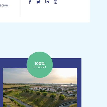
Facebook
Twitter
Linkedin
Instagram
tive.
100%
financé !