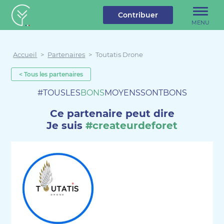
u contenu
Aller au menu
Créateur de forêt
Contribuer
MENU
Accueil
>
Partenaires
>
Toutatis Drone
< Tous les partenaires
#TOUSLES
BONS
MOYENSSONTBONS
Ce partenaire peut dire
Je suis
#createurdeforet