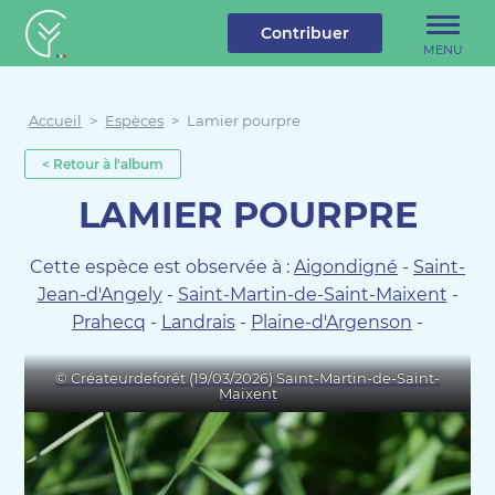
u contenu
Aller au menu
Créateur de forêt
Contribuer
MENU
Accueil
>
Espèces
>
Lamier pourpre
< Retour à l'album
LAMIER POURPRE
Cette espèce est observée à :
Aigondigné
-
Saint-
Jean-d'Angely
-
Saint-Martin-de-Saint-Maixent
-
Prahecq
-
Landrais
-
Plaine-d'Argenson
-
© Créateurdeforêt (19/03/2026) Saint-Martin-de-Saint-
Maixent