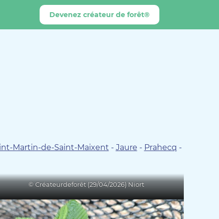
Devenez créateur de forêt®
int-Martin-de-Saint-Maixent
-
Jaure
-
Prahecq
-
© Créateurdeforêt (29/04/2026) Niort