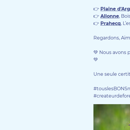
👉
Plaine d’Ar
👉
Allonne
, Bo
👉
Prahecq
, L’
Regardons, Aim
💚 Nous avons p
💚
Une seule certit
#touslesBONS
#createurdefore