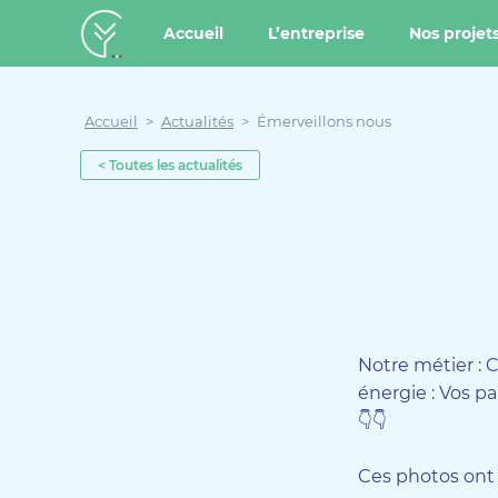
u contenu
Aller au menu
Créateur de forêt
Accueil
L’entreprise
Nos projet
Accueil
>
Actualités
>
Émerveillons nous
< Toutes les actualités
Notre métier : 
énergie : Vos pa
👇👇
Ces photos ont 