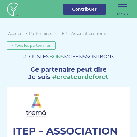
u contenu
Aller au menu
Créateur de forêt
Contribuer
MENU
Accueil
>
Partenaires
>
ITEP – Association Tremä
< Tous les partenaires
#TOUSLES
BONS
MOYENSSONTBONS
Ce partenaire peut dire
Je suis
#createurdeforet
ITEP – ASSOCIATION