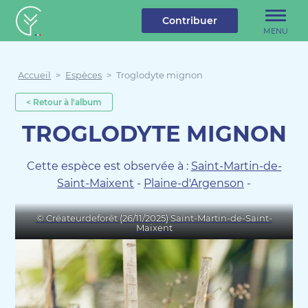
u contenu
Aller au menu
Créateur de forêt
Contribuer
MENU
Accueil
>
Espèces
>
Troglodyte mignon
< Retour à l'album
TROGLODYTE MIGNON
Cette espèce est observée à :
Saint-Martin-de-
Saint-Maixent
-
Plaine-d'Argenson
-
© Créateurdeforêt (26/11/2025) Saint-Martin-de-Saint-
Maixent