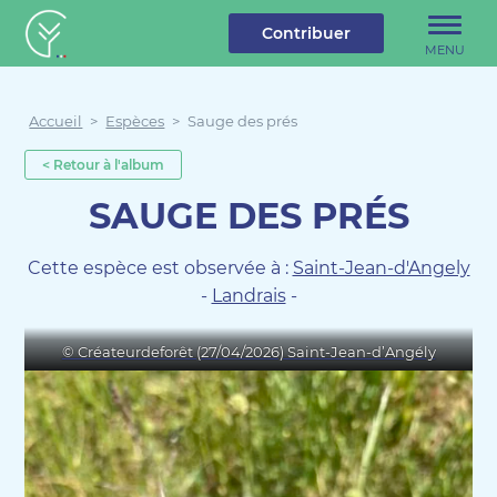
u contenu
Aller au menu
Créateur de forêt
Contribuer
MENU
Accueil
>
Espèces
>
Sauge des prés
< Retour à l'album
SAUGE DES PRÉS
Cette espèce est observée à :
Saint-Jean-d'Angely
-
Landrais
-
© Créateurdeforêt (27/04/2026) Saint-Jean-d’Angély