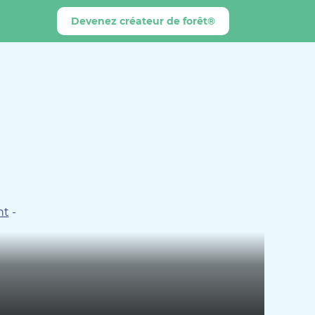
Devenez créateur de forêt®
nt
-