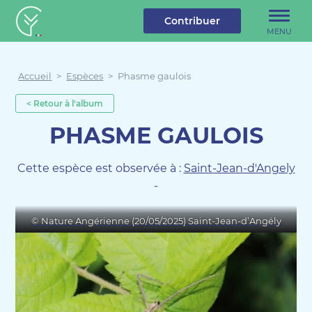
u contenu
Aller au menu
Créateur de forêt
Contribuer
MENU
Accueil
>
Espèces
>
Phasme gaulois
< Retour à l'album
PHASME GAULOIS
Cette espèce est observée à :
Saint-Jean-d'Angely
-
© Nature Angérienne (20/05/2025) Saint-Jean-d’Angély