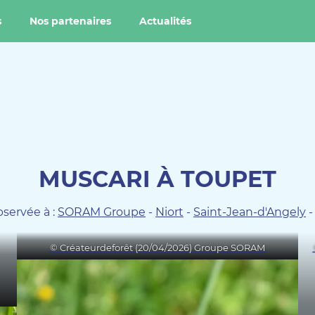
s
Nos partenaires
Actualités
MUSCARI À TOUPET
servée à :
SORAM Groupe
-
Niort
-
Saint-Jean-d'Angely
© Créateurdeforêt (20/04/2026) Groupe SORAM