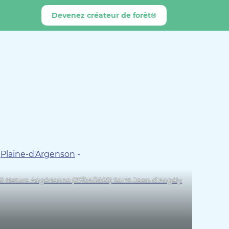
Devenez créateur de forêt®
-
Plaine-d'Argenson
-
© Nature Angérienne (27/04/2025) Saint-Jean-d’Angély