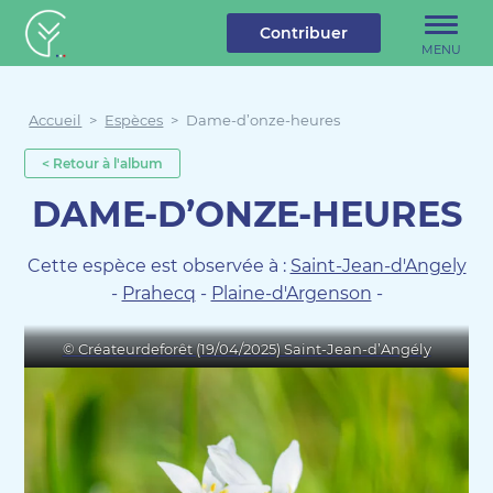
u contenu
Aller au menu
Créateur de forêt
Contribuer
MENU
Accueil
>
Espèces
>
Dame-d’onze-heures
< Retour à l'album
DAME-D’ONZE-HEURES
Cette espèce est observée à :
Saint-Jean-d'Angely
-
Prahecq
-
Plaine-d'Argenson
-
© Créateurdeforêt (19/04/2025) Saint-Jean-d’Angély