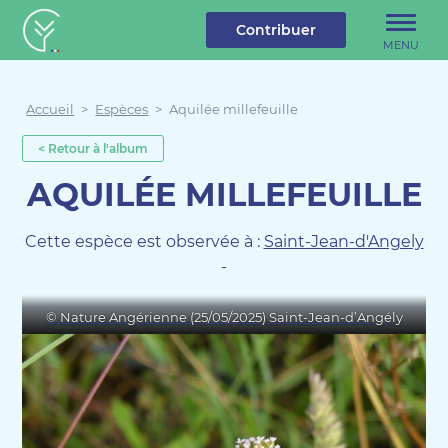
u contenu
Aller au menu
Créateur de forêt
Contribuer
MENU
Accueil
>
Espèces
>
Aquilée millefeuille
< Retour à l'album
AQUILÉE MILLEFEUILLE
Cette espèce est observée à :
Saint-Jean-d'Angely
-
© Nature Angérienne (25/05/2025) Saint-Jean-d’Angély