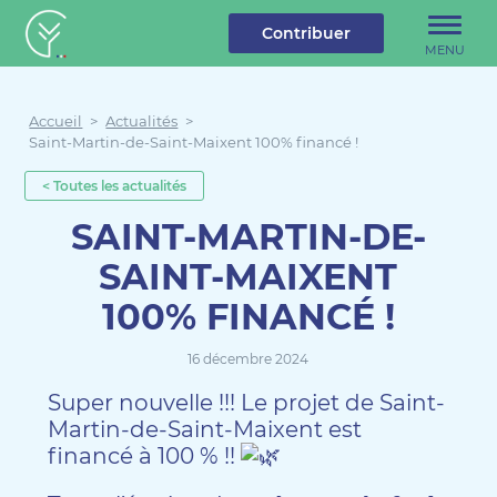
u contenu
Aller au menu
Créateur de forêt
Contribuer
MENU
Accueil
>
Actualités
>
Saint-Martin-de-Saint-Maixent 100% financé !
< Toutes les actualités
SAINT-MARTIN-DE-
SAINT-MAIXENT
100% FINANCÉ !
16 décembre 2024
Super nouvelle !!! Le projet de Saint-
Martin-de-Saint-Maixent est
financé à 100 % !!