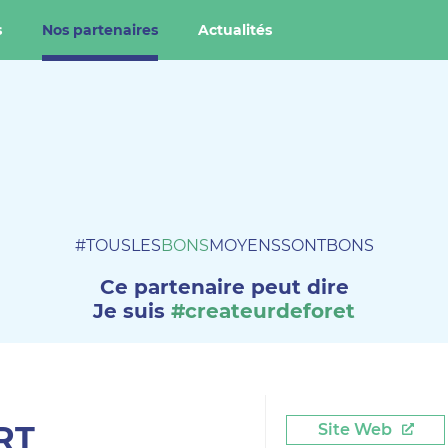
s
Nos partenaires
Actualités
#TOUSLES
BONS
MOYENSSONTBONS
Ce partenaire peut dire
Je suis
#createurdeforet
RT
Site Web