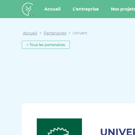
u contenu
Aller au menu
Créateur de forêt
Accueil
L’entreprise
Nos projet
Accueil
>
Partenaires
>
Univert
< Tous les partenaires
UNIVE