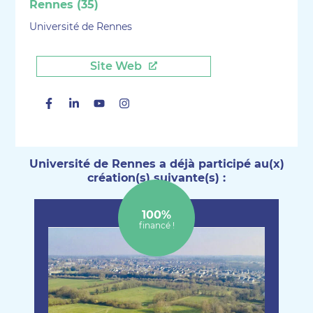
Rennes (35)
Université de Rennes
Site Web
Facebook
Linkedin
Youtube
Instagram
Université de Rennes a déjà participé au(x)
création(s) suivante(s) :
100%
financé !