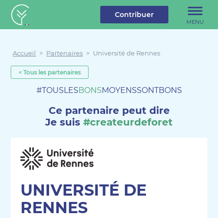
u contenu
Aller au menu
Créateur de forêt
Contribuer
MENU
Accueil
>
Partenaires
>
Université de Rennes
< Tous les partenaires
#TOUSLES
BONS
MOYENSSONTBONS
Ce partenaire peut dire
Je suis
#createurdeforet
UNIVERSITÉ DE
RENNES