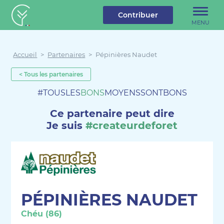
u contenu
Aller au menu
Créateur de forêt
Contribuer
MENU
Accueil
>
Partenaires
>
Pépinières Naudet
< Tous les partenaires
#TOUSLES
BONS
MOYENSSONTBONS
Ce partenaire peut dire
Je suis
#createurdeforet
PÉPINIÈRES NAUDET
Chéu (86)