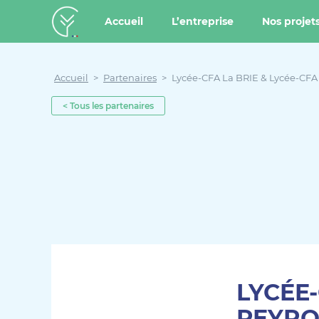
u contenu
Aller au menu
Créateur de forêt
Accueil
L’entreprise
Nos projet
Accueil
>
Partenaires
>
Lycée-CFA La BRIE & Lycée-CFA
< Tous les partenaires
LYCÉE-
PEYRO