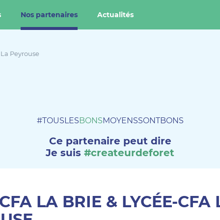
s
Nos partenaires
Actualités
 La Peyrouse
#TOUSLES
BONS
MOYENSSONTBONS
Ce partenaire peut dire
Je suis
#createurdeforet
CFA LA BRIE & LYCÉE-CFA 
USE