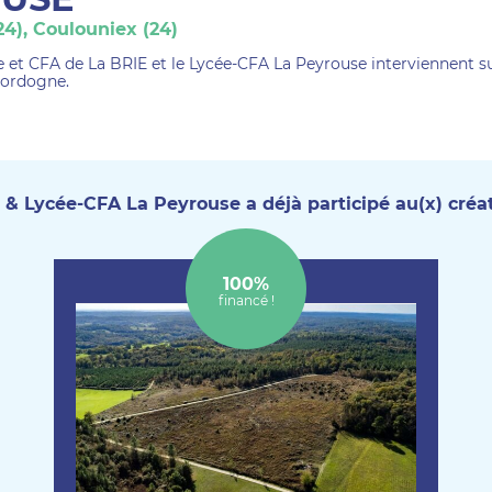
24), Coulouniex (24)
e et CFA de La BRIE et le Lycée-CFA La Peyrouse interviennent s
Dordogne.
& Lycée-CFA La Peyrouse a déjà participé au(x) créati
100%
financé !