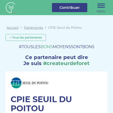
u contenu
Aller au menu
Créateur de forêt
Contribuer
MENU
Accueil
>
Partenaires
>
CPIE Seuil du Poitou
< Tous les partenaires
#TOUSLES
BONS
MOYENSSONTBONS
Ce partenaire peut dire
Je suis
#createurdeforet
CPIE SEUIL DU
POITOU