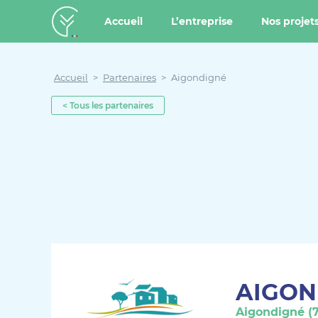
u contenu
Aller au menu
Créateur de forêt
Accueil
L’entreprise
Nos projet
Accueil
>
Partenaires
>
Aigondigné
< Tous les partenaires
AIGON
Aigondigné (