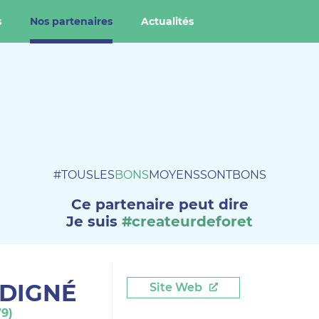
s
Nos partenaires
Actualités
#TOUSLES
BONS
MOYENSSONTBONS
Ce partenaire peut dire
Je suis
#createurdeforet
DIGNÉ
Site Web
79)