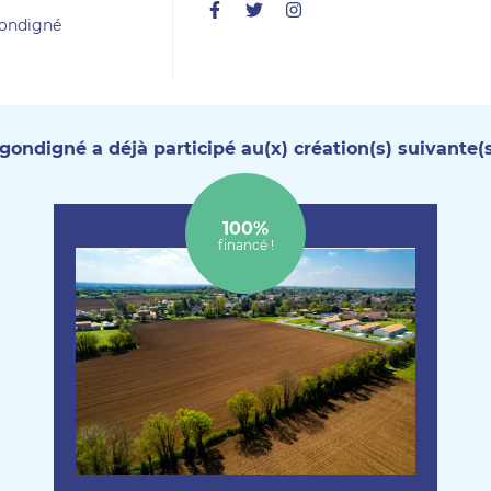
Facebook
Twitter
Instagram
ondigné
gondigné a déjà participé au(x) création(s) suivante(s
100%
financé !