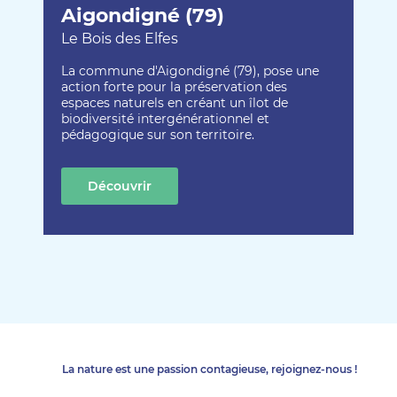
Aigondigné (79)
Le Bois des Elfes
La commune d'Aigondigné (79), pose une
action forte pour la préservation des
espaces naturels en créant un îlot de
biodiversité intergénérationnel et
pédagogique sur son territoire.
Découvrir
cette création
La nature est une passion contagieuse, rejoignez-nous !