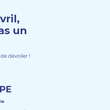
ril,
as un
de dévoiler !
IPE
ie