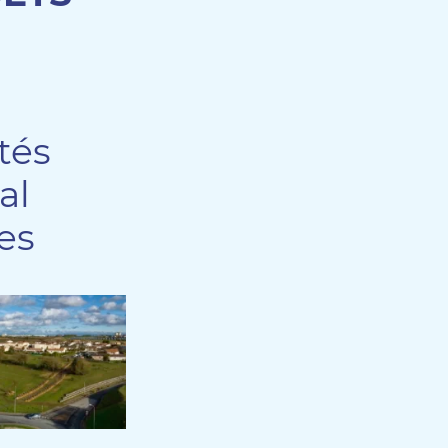
ntés
tal
es