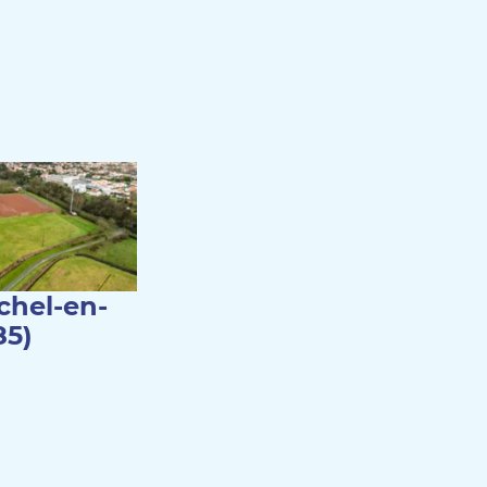
chel-en-
85)