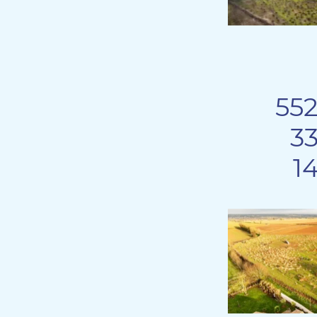
552
33
1