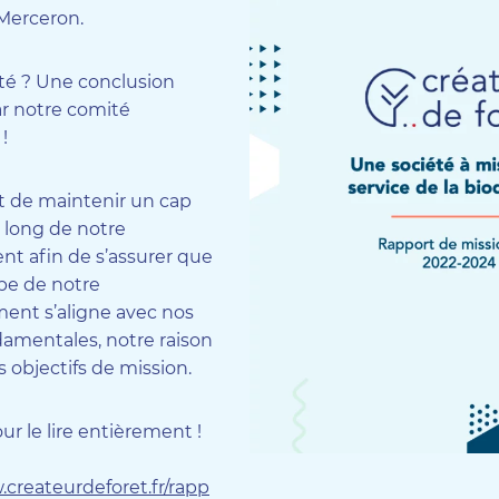
Merceron.
té ? Une conclusion
r notre comité
 !
st de maintenir un cap
u long de notre
t afin de s’assurer que
pe de notre
ent s’aligne avec nos
damentales, notre raison
s objectifs de mission.
our le lire entièrement !
.createurdeforet.fr/rapp