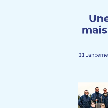
Une
mais
👉🏻 Lanceme