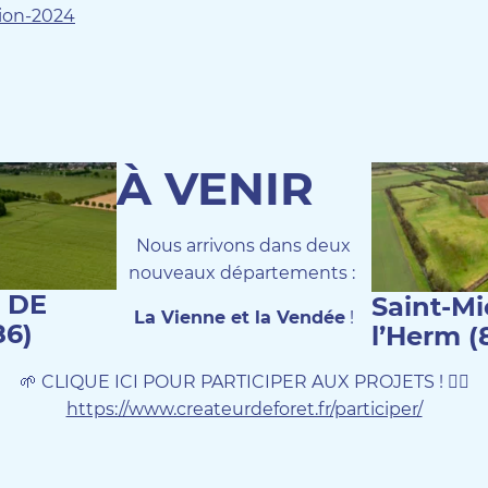
ion-2024
À VENIR
Nous arrivons dans deux
nouveaux départements :
 DE
Saint-Mi
La Vienne et la Vendée
!
86)
l’Herm (
🌱 CLIQUE ICI POUR PARTICIPER AUX PROJETS ! 👉🏻
https://www.createurdeforet.fr/participer/