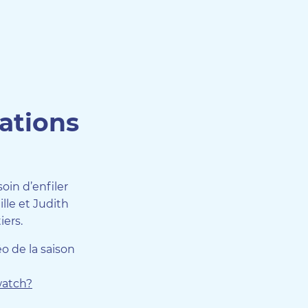
tations
oin d’enfiler
lle et Judith
iers.
déo de la saison
watch?