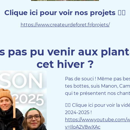
Clique ici pour voir nos projets 👇🏻
https://www.createurdeforet.fr/projets/
s pas pu venir aux plan
cet hiver ?
Pas de souci ! Même pas bes
tes bottes, suis Manon, Cami
qui te présentent nos chant
👉🏻 Clique ici pour voir la vi
2024-2025 !
https://www.youtube.com/
v=IloA2V8wXAc