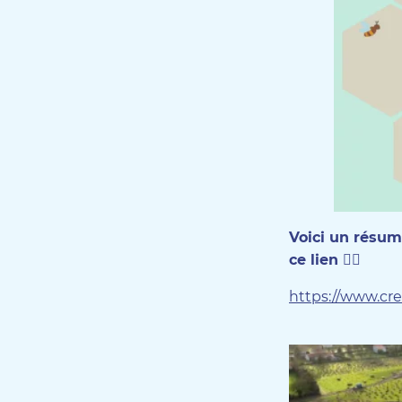
Voici un résum
ce lien 👇🏻
https://www.crea