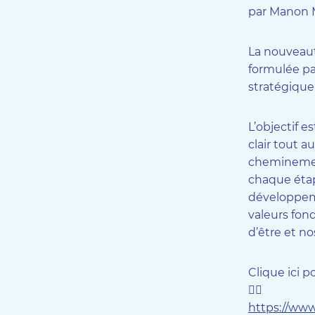
par Manon 
La nouveau
formulée pa
stratégique
L’objectif e
clair tout a
cheminemen
chaque éta
développem
valeurs fon
d’être et no
Clique ici p
👉🏻
https://www