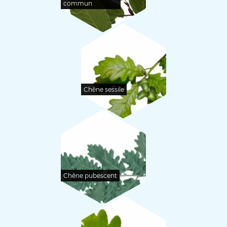
commun
Chêne sessile
Chêne pubescent