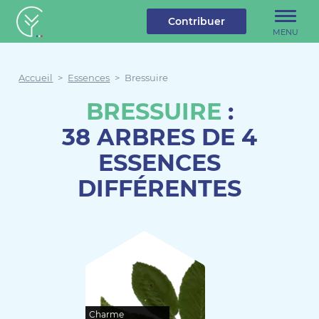
u contenu
Aller au menu
Créateur de forêt
Contribuer
MENU
Accueil
>
Essences
>
Bressuire
BRESSUIRE
:
38 ARBRES DE 4
ESSENCES
DIFFÉRENTES
Charme