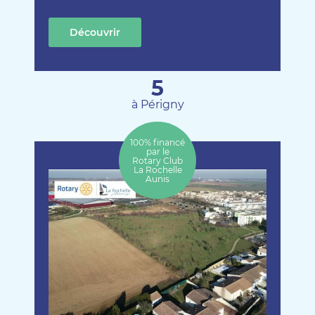
Découvrir
cette création
5
à Périgny
100% financé
par le
Rotary Club
La Rochelle
Aunis