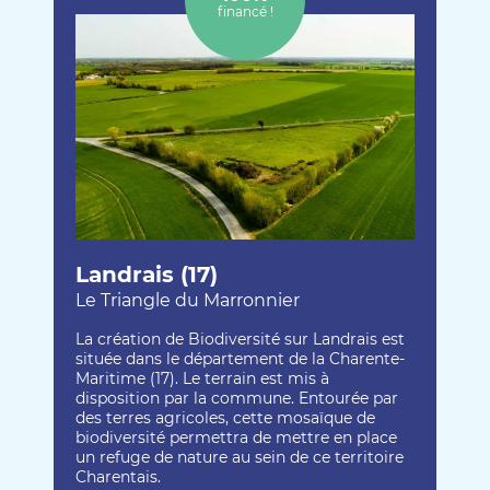
financé !
Landrais (17)
Le Triangle du Marronnier
La création de Biodiversité sur Landrais est
située dans le département de la Charente-
Maritime (17). Le terrain est mis à
disposition par la commune. Entourée par
des terres agricoles, cette mosaïque de
biodiversité permettra de mettre en place
un refuge de nature au sein de ce territoire
Charentais.