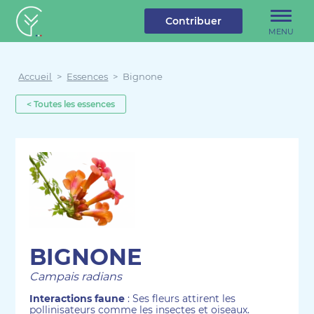
u contenu
Aller au menu
Créateur de forêt
Contribuer
MENU
Accueil
>
Essences
>
Bignone
< Toutes les essences
BIGNONE
Campais radians
Interactions faune
: Ses fleurs attirent les
pollinisateurs comme les insectes et oiseaux.