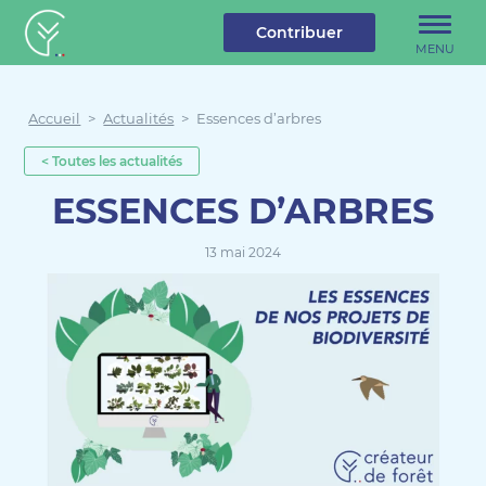
u contenu
Aller au menu
Créateur de forêt
Contribuer
MENU
Accueil
>
Actualités
>
Essences d’arbres
< Toutes les actualités
ESSENCES D’ARBRES
13 mai 2024