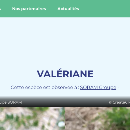
s
Nos partenaires
Actualités
VALÉRIANE
Cette espèce est observée à :
SORAM Groupe
-
roupe SORAM
© Créateur