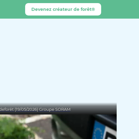
Devenez créateur de forêt®
deforêt (19/05/2026) Groupe SORAM