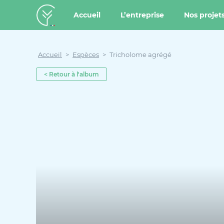
u contenu
Aller au menu
Créateur de forêt
Accueil
L’entreprise
Nos projet
Accueil
>
Espèces
>
Tricholome agrégé
< Retour à l'album