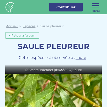
u contenu
Aller au menu
Créateur de forêt
Contribuer
MENU
Accueil
>
Espèces
>
Saule pleureur
< Retour à l'album
SAULE PLEUREUR
Cette espèce est observée à :
Jaure
-
© Créateurdeforêt (16/05/2024) Jaure