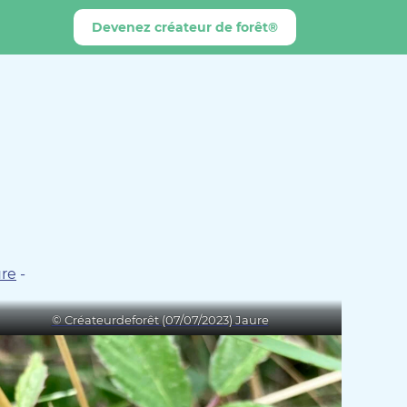
Devenez créateur de forêt®
ure
-
© Créateurdeforêt (07/07/2023) Jaure