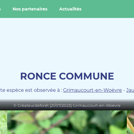
s
Nos partenaires
Actualités
RONCE COMMUNE
te espèce est observée à :
Grimaucourt-en-Woëvre
-
Ja
© Créateurdeforêt (21/07/2023) Grimaucourt-en-Woëvre