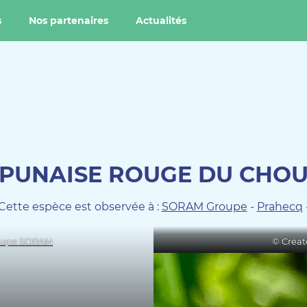
s
Nos partenaires
Actualités
PUNAISE ROUGE DU CHO
Cette espèce est observée à :
SORAM Groupe
-
Prahecq
roupe SORAM
© Créat