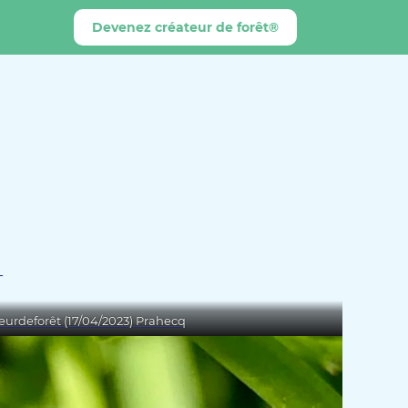
Devenez créateur de forêt®
U
-
eurdeforêt (17/04/2023) Prahecq