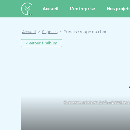
u contenu
Aller au menu
Créateur de forêt
Accueil
L’entreprise
Nos projet
Accueil
>
Espèces
>
Punaise rouge du chou
< Retour à l'album
© Créateurdeforêt (20/04/2026) G