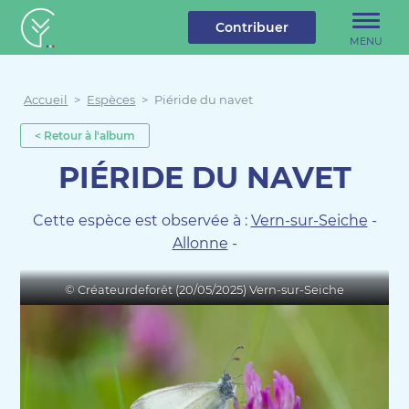
u contenu
Aller au menu
Créateur de forêt
Contribuer
MENU
Accueil
>
Espèces
>
Piéride du navet
< Retour à l'album
PIÉRIDE DU NAVET
Cette espèce est observée à :
Vern-sur-Seiche
-
Allonne
-
© Créateurdeforêt (20/05/2025) Vern-sur-Seiche