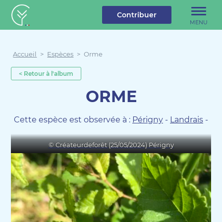
u contenu
Aller au menu
Créateur de forêt
Contribuer
MENU
Accueil
>
Espèces
>
Orme
< Retour à l'album
ORME
Cette espèce est observée à :
Périgny
-
Landrais
-
© Créateurdeforêt (25/05/2024) Périgny