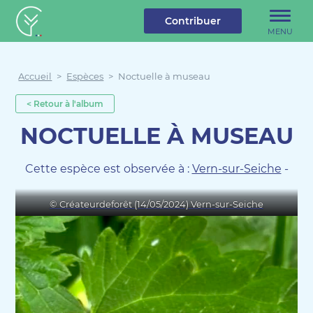
u contenu
Aller au menu
Créateur de forêt
Contribuer
MENU
Accueil
>
Espèces
>
Noctuelle à museau
< Retour à l'album
NOCTUELLE À MUSEAU
Cette espèce est observée à :
Vern-sur-Seiche
-
© Créateurdeforêt (14/05/2024) Vern-sur-Seiche