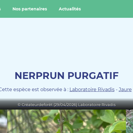
s
Nos partenaires
Actualités
NERPRUN PURGATIF
Cette espèce est observée à :
Laboratoire Rivadis
-
Jaure
© Créateurdeforêt (29/04/2026) Laboratoire Rivadis