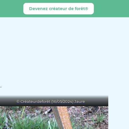
Devenez créateur de forêt®
-
© Créateurdeforêt (16/05/2024) Jaure