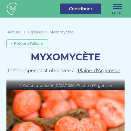
u contenu
Aller au menu
Créateur de forêt
Contribuer
MENU
Accueil
>
Espèces
>
Myxomycète
< Retour à l'album
MYXOMYCÈTE
Cette espèce est observée à :
Plaine-d'Argenson
-
© Créateurdeforêt (11/05/2026) Plaine-d’Argenson