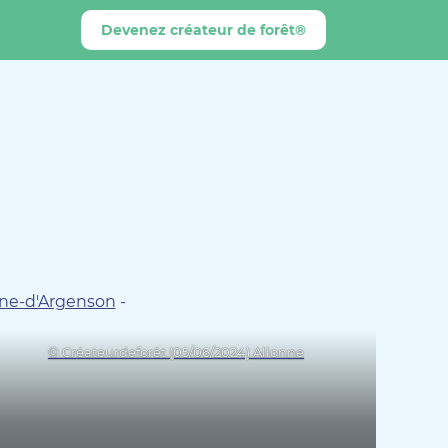
Devenez créateur de forêt®
ine-d'Argenson
-
© Créateurdeforêt (05/06/2024) Allonne