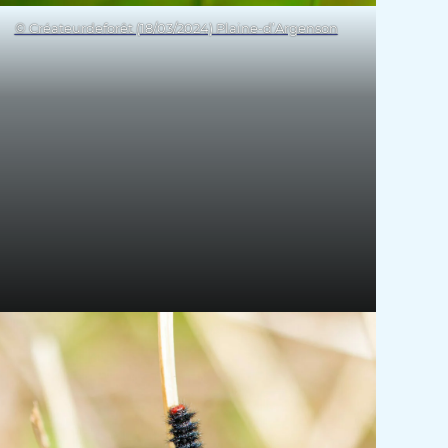
© Créateurdeforêt (18/03/2024) Plaine-d’Argenson