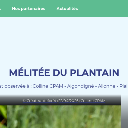
s
Nos partenaires
Actualités
MÉLITÉE DU PLANTAIN
t observée à :
Colline CPAM
-
Aigondigné
-
Allonne
-
Pla
© Créateurdeforêt (22/04/2026) Colline CPAM