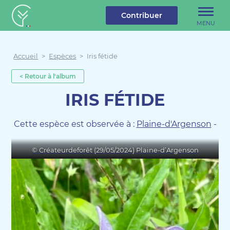
u contenu
Aller au menu
Créateur de forêt
Contribuer
MENU
Accueil
>
Espèces
>
Iris fétide
< Retour à l'album
IRIS FÉTIDE
Cette espèce est observée à :
Plaine-d'Argenson
-
© Créateurdeforêt (29/05/2024) Plaine-d’Argenson