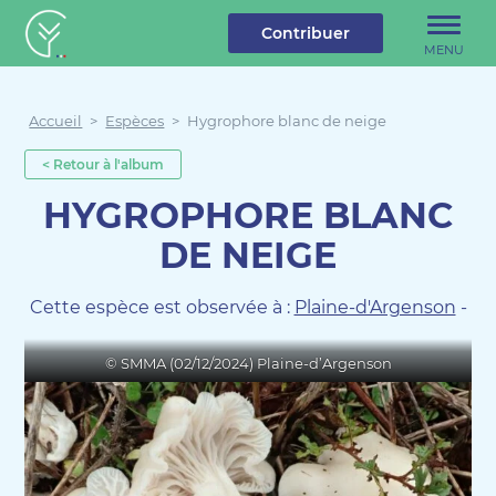
u contenu
Aller au menu
Créateur de forêt
Contribuer
MENU
Accueil
>
Espèces
>
Hygrophore blanc de neige
< Retour à l'album
HYGROPHORE BLANC
DE NEIGE
Cette espèce est observée à :
Plaine-d'Argenson
-
© SMMA (02/12/2024) Plaine-d’Argenson