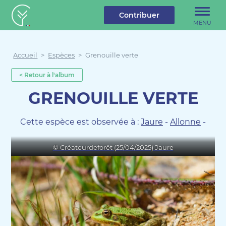
u contenu
Aller au menu
Créateur de forêt
Contribuer
MENU
Accueil
>
Espèces
>
Grenouille verte
< Retour à l'album
GRENOUILLE VERTE
Cette espèce est observée à :
Jaure
-
Allonne
-
© Créateurdeforêt (25/04/2025) Jaure