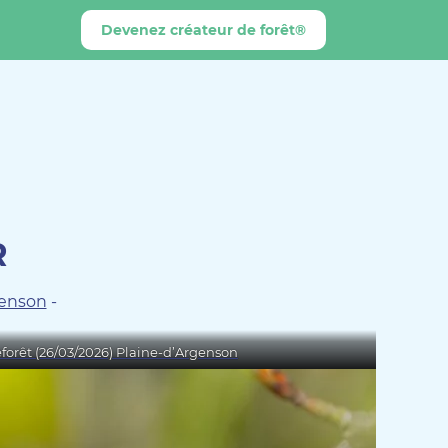
Devenez créateur de forêt®
R
genson
-
forêt (26/03/2026) Plaine-d’Argenson