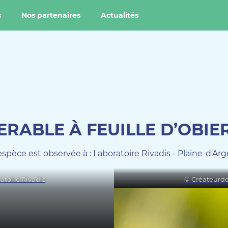
s
Nos partenaires
Actualités
ERABLE À FEUILLE D’OBIE
espèce est observée à :
Laboratoire Rivadis
-
Plaine-d'Ar
atoire Rivadis
© Créateurde