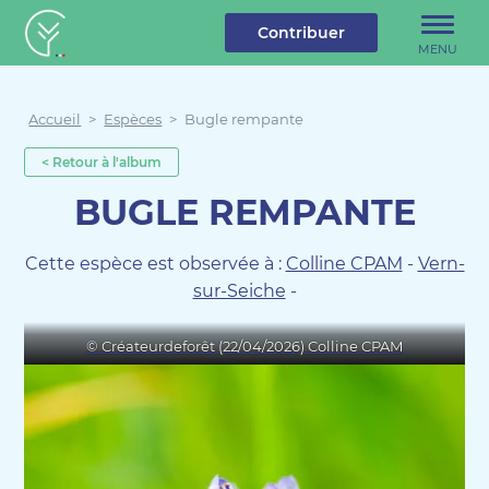
u contenu
Aller au menu
Créateur de forêt
Contribuer
MENU
Accueil
>
Espèces
>
Bugle rempante
< Retour à l'album
BUGLE REMPANTE
Cette espèce est observée à :
Colline CPAM
-
Vern-
sur-Seiche
-
© Créateurdeforêt (22/04/2026) Colline CPAM