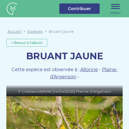
u contenu
Aller au menu
Créateur de forêt
Contribuer
MENU
Accueil
>
Espèces
>
Bruant jaune
< Retour à l'album
BRUANT JAUNE
Cette espèce est observée à :
Allonne
-
Plaine-
d'Argenson
-
© Créateurdeforêt (14/04/2025) Plaine-d’Argenson